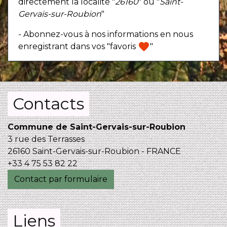
directement la localité "
26160
" ou "
Saint-
Gervais-sur-Roubion
"
- Abonnez-vous à nos informations en nous
favorite
enregistrant dans vos "favoris
"
Contacts
Commune de Saint-Gervais-sur-Roubion
3 rue des Terrasses
26160 Saint-Gervais-sur-Roubion - FRANCE
+33 4 75 53 82 22
Contact par formulaire
Liens