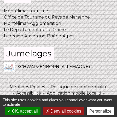
Montélimar tourisme
Office de Tourisme du Pays de Marsanne
Montélimar-Agglomération
Le Département de la Drôme
La région Auvergne-Rhône-Alpes
Jumelages
SCHWARZENBORN (ALLEMAGNE)
Mentions légales
-
Politique de confidentialité
-
Accessibilité
-
Application mobile Localiti
-
Plan du site
-
Gestion des cookies
This site uses cookies and gives you control over what you want
to activate
OK, accept all
Deny all cookies
Personalize
Site créé en partenariat avec Réseau des Communes