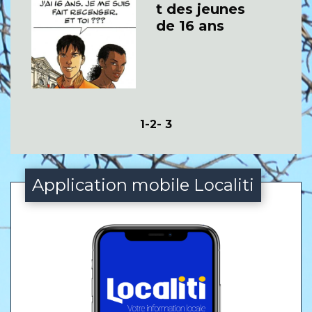
t des jeunes
de 16 ans
1
-2
-
3
Application mobile Localiti