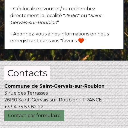
- Géolocalisez-vous et/ou recherchez
directement la localité "
26160
" ou "
Saint-
Gervais-sur-Roubion
"
- Abonnez-vous à nos informations en nous
favorite
enregistrant dans vos "favoris
"
Contacts
Commune de Saint-Gervais-sur-Roubion
3 rue des Terrasses
26160 Saint-Gervais-sur-Roubion - FRANCE
+33 4 75 53 82 22
Contact par formulaire