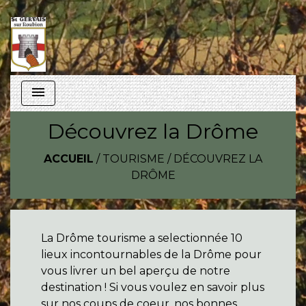
menu
Découvrez la Drôme
ACCUEIL
/
TOURISME
/
DÉCOUVREZ LA
DRÔME
La Drôme tourisme a selectionnée 10
lieux incontournables de la Drôme pour
vous livrer un bel aperçu de notre
destination ! Si vous voulez en savoir plus
sur nos coups de coeur, nos bonnes