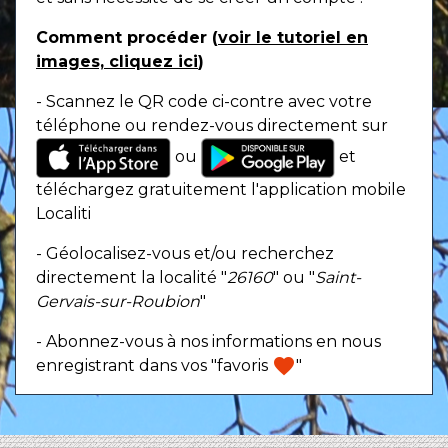
Comment procéder (
voir le tutoriel en
images, cliquez ici
)
- Scannez le QR code ci-contre avec votre
téléphone ou rendez-vous directement sur
ou
et
téléchargez gratuitement l'application mobile
Localiti
- Géolocalisez-vous et/ou recherchez
directement la localité "
26160
" ou "
Saint-
Gervais-sur-Roubion
"
- Abonnez-vous à nos informations en nous
favorite
enregistrant dans vos "favoris
"